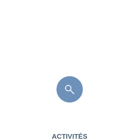
FR
LÈGE CAP-FERRET
ARÈS
ANDERNOS LES BAINS
ARCACHON
LA TESTE DE BUCH
GUJAN MESTRAS
ACTIVITÉS