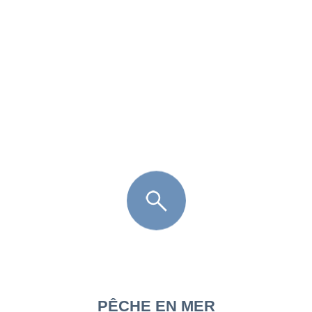
FR
LÈGE CAP-FERRET
ARÈS
ANDERNOS LES BAINS
ARCACHON
LA TESTE DE BUCH
GUJAN MESTRAS
PÊCHE EN MER