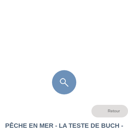
FR
LÈGE CAP-FERRET
ARÈS
ANDERNOS LES BAINS
ARCACHON
LA TESTE DE BUCH
GUJAN MESTRAS
PÊCHE EN MER - LA TESTE DE BUCH -