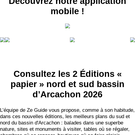
Découvrez notre application
mobile !
RECEVEZ
LES
BONS PLANS
Consultez les 2 Éditions «
papier » nord et sud bassin
INSCRIPTION
NEWSLETTER
d’Arcachon 2026
S'ABONNER
L’équipe de Ze Guide vous propose, comme à son habitude,
dans ces nouvelles éditions, les meilleurs plans du sud et
nord du bassin d'Arcachon : balades dans une superbe
nature, sites et monuments à visiter, tables où se régaler,