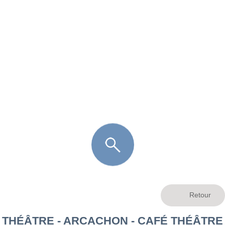
FR
LÈGE CAP-FERRET
ARÈS
ANDERNOS LES BAINS
ARCACHON
LA TESTE DE BUCH
GUJAN MESTRAS
THÉÂTRE - ARCACHON - CAFÉ THÉÂTRE