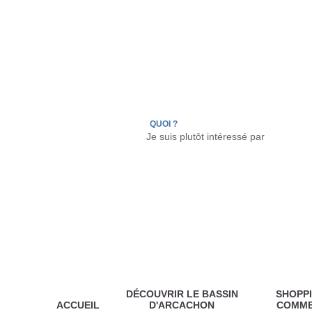
LÈGE CAP-FERRET
ARÈS
ANDERNOS LES
QUOI ?
DÉCOUVRIR LE BASSIN
SHOPPI
ACCUEIL
D'ARCACHON
COMM