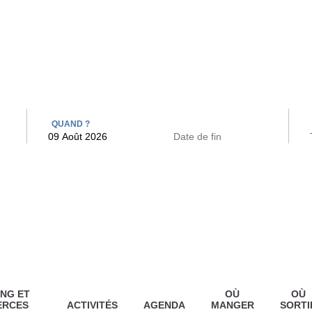
 BAINS
ARCAC
QUAND ?
NG ET
OÙ
OÙ
ERCES
ACTIVITÉS
AGENDA
MANGER
SORTI