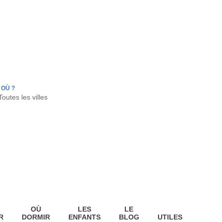
FR
HON
LA TESTE DE BUCH
GUJAN MESTRAS
OÙ ?
OÙ
LES
LE
R
DORMIR
ENFANTS
BLOG
UTILES