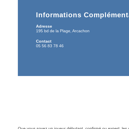
Informations Complémenta
Adresse
195 bd de la Plage, Arcachon
Contact
05 56 83 78 46
Que vous soyez un joueur débutant, confirmé ou expert, les c