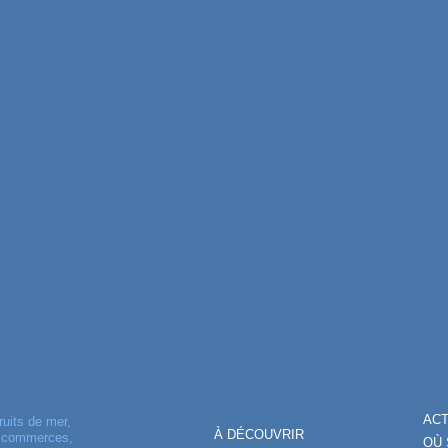
AC
ruits de mer,
À DÉCOUVRIR
, commerces,
OÙ 