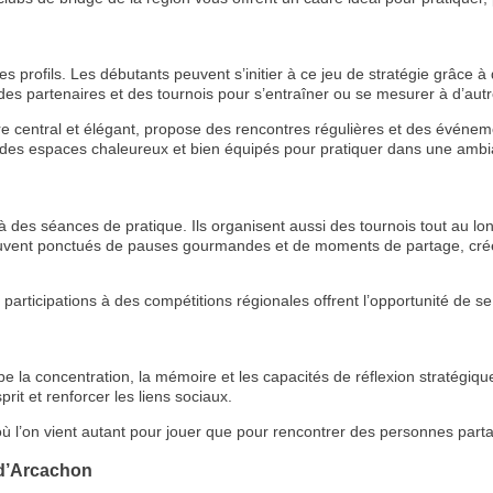
es profils. Les débutants peuvent s’initier à ce jeu de stratégie grâce
des partenaires et des tournois pour s’entraîner ou se mesurer à d’aut
e central et élégant, propose des rencontres régulières et des événe
 des espaces chaleureux et bien équipés pour pratiquer dans une ambi
 des séances de pratique. Ils organisent aussi des tournois tout au lo
ouvent ponctués de pauses gourmandes et de moments de partage, créen
 participations à des compétitions régionales offrent l’opportunité de s
pe la concentration, la mémoire et les capacités de réflexion stratégiqu
rit et renforcer les liens sociaux.
 où l’on vient autant pour jouer que pour rencontrer des personnes par
 d’Arcachon