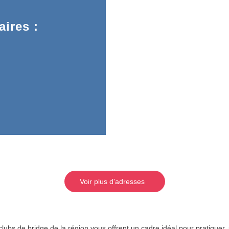
ires :
Voir plus d'adresses
lubs de bridge de la région vous offrent un cadre idéal pour pratiquer