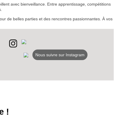
llent avec bienveillance. Entre apprentissage, compétitions
s.
VEZ
our de belles parties et des rencontres passionnantes. À vos
S
LANS
NEWSLETTER
Nous suivre sur Instagram
NER
e !