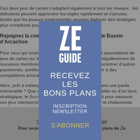
Ces deux jeux de cartes s’adaptent également à tous les niveaux : les
débutants peuvent apprendre les règles rapidement et s’amuser,
tandis que les joueurs expérimentés peuvent élaborer des stratégies
plus complexes pour gagner la partie.
Rejoignez la communauté des joueurs sur le Bassin
d’Arcachon
Pour ceux qui souhaitent aller plus loin, des clubs et associations de
jeux de cartes sur le
Bassin d’Arcachon
accueillent régulièrement de
nouveaux membres. Ces lieux sont parfaits pour rencontrer d’autres
passionnés, améliorer ses compétences et participer à des
RECEVEZ
compétitions amicales ou officielles.
LES
Alors, prêt à mélanger les cartes et à vous lancer dans une partie
BONS PLANS
mémorable ? Que ce soit autour d’une belote endiablée ou d’un tarot
stratégique, le
Bassin d’Arcachon
est l’endroit parfait pour savourer
ces jeux intemporels dans une ambiance conviviale et chaleureuse.
INSCRIPTION
NEWSLETTER
S'abonner à la Newsletter
S'ABONNER
Pour recevoir toutes les actualités et bons plans de Ze
Guide dans sa boite e-mail :