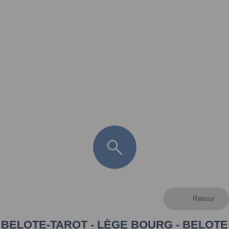
FR
LÈGE CAP-FERRET
ARÈS
ANDERNOS LES BAINS
ARCACHON
LA TESTE DE BUCH
GUJAN MESTRAS
BELOTE-TAROT - LÈGE BOURG - BELOTE