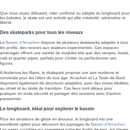
Que vous soyez débutant, rider confirmé ou adepte du longboard pour
les balades, le skate est une activité qui allie créativité, adrénaline et
liberté.
Des skateparks pour tous les niveaux
Le
Bassin d’Arcachon
dispose de plusieurs skateparks adaptés à tous
les profils, des novices aux skateurs expérimentés. Ces espaces
aménagés offrent une variété de modules tels que des rampes, bowls,
rails et quarter-pipes, parfaits pour s’initier ou perfectionner ses
figures.
À Andernos-les-Bains, le skatepark propose une aire moderne et
conviviale pour les riders de tout âge. Arcachon et La Teste-de-Buch
disposent également de structures adaptées, avec des zones dédiées
au street et au skate de transition. Ces lieux sont idéaux pour
pratiquer en toute sécurité et partager des sessions avec d’autres
passionnés.
Le longboard, idéal pour explorer le bassin
Pour les amateurs de glisse en douceur, le longboard est une
excellente option pour découvrir les paysages du
Bassin d’Arcachon
.
Les pistes cyclables qui serpentent entre les forêts de pins, les plages