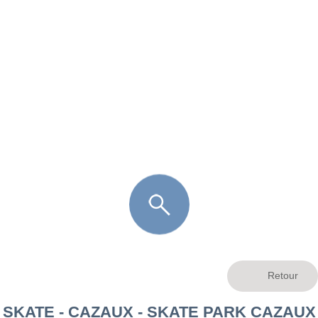
FR
LÈGE CAP-FERRET
ARÈS
ANDERNOS LES BAINS
ARCACHON
LA TESTE DE BUCH
GUJAN MESTRAS
SKATE - CAZAUX - SKATE PARK CAZAUX