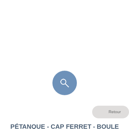
FR
LÈGE CAP-FERRET
ARÈS
ANDERNOS LES BAINS
ARCACHON
LA TESTE DE BUCH
GUJAN MESTRAS
PÉTANQUE - CAP FERRET - BOULE