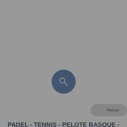
FR
LÈGE CAP-FERRET
ARÈS
ANDERNOS LES BAINS
ARCACHON
LA TESTE DE BUCH
GUJAN MESTRAS
PADEL - TENNIS - PELOTE BASQUE -