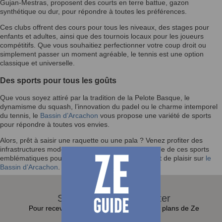
Gujan-Mestras, proposent des courts en terre battue, gazon
synthétique ou dur, pour répondre à toutes les préférences.
Ces clubs offrent des cours pour tous les niveaux, des stages pour
enfants et adultes, ainsi que des tournois locaux pour les joueurs
compétitifs. Que vous souhaitiez perfectionner votre coup droit ou
simplement passer un moment agréable, le tennis est une option
classique et universelle.
Des sports pour tous les goûts
Que vous soyez attiré par la tradition de la Pelote Basque, le
dynamisme du squash, l’innovation du padel ou le charme intemporel
du tennis, le
Bassin d’Arcachon
vous propose une variété de sports
pour répondre à toutes vos envies.
Alors, prêt à saisir une raquette ou une pala ? Venez profiter des
infrastructures modernes et de l’ambiance conviviale de ces sports
emblématiques pour vivre des moments de sport et de plaisir sur
le
Bassin d’Arcachon
.
S'abonner à la Newsletter
Pour recevoir toutes les actualités et bons plans de Ze
Guide dans sa boite e-mail :