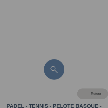
FR
LÈGE CAP-FERRET
ARÈS
ANDERNOS LES BAINS
ARCACHON
LA TESTE DE BUCH
GUJAN MESTRAS
PADEL - TENNIS - PELOTE BASQUE -