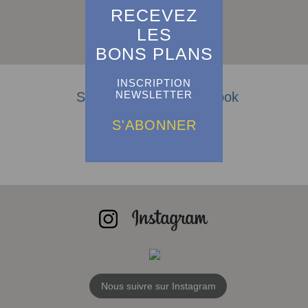
RECEVEZ
LES
S'abonner
BONS PLANS
INSCRIPTION
NEWSLETTER
Suivez-nous sur Facebook
S'ABONNER
Nous suivre sur Instagram