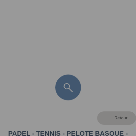
FR
LÈGE CAP-FERRET
ARÈS
ANDERNOS LES BAINS
ARCACHON
LA TESTE DE BUCH
GUJAN MESTRAS
PADEL - TENNIS - PELOTE BASQUE -