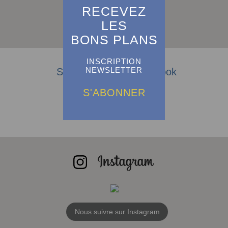
RECEVEZ
LES
S'abonner
BONS PLANS
INSCRIPTION
NEWSLETTER
Suivez-nous sur Facebook
S'ABONNER
Nous suivre sur Instagram