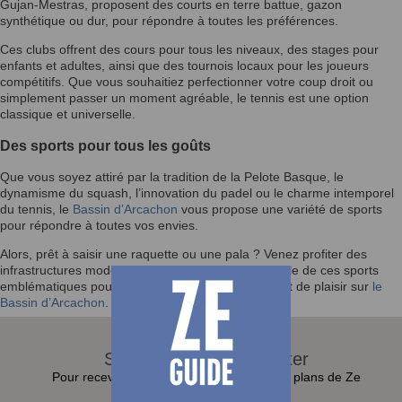
Gujan-Mestras, proposent des courts en terre battue, gazon
synthétique ou dur, pour répondre à toutes les préférences.
Ces clubs offrent des cours pour tous les niveaux, des stages pour
enfants et adultes, ainsi que des tournois locaux pour les joueurs
compétitifs. Que vous souhaitiez perfectionner votre coup droit ou
simplement passer un moment agréable, le tennis est une option
classique et universelle.
Des sports pour tous les goûts
Que vous soyez attiré par la tradition de la Pelote Basque, le
dynamisme du squash, l’innovation du padel ou le charme intemporel
du tennis, le
Bassin d’Arcachon
vous propose une variété de sports
pour répondre à toutes vos envies.
Alors, prêt à saisir une raquette ou une pala ? Venez profiter des
infrastructures modernes et de l’ambiance conviviale de ces sports
emblématiques pour vivre des moments de sport et de plaisir sur
le
Bassin d’Arcachon
.
S'abonner à la Newsletter
Pour recevoir toutes les actualités et bons plans de Ze
Guide dans sa boite e-mail :