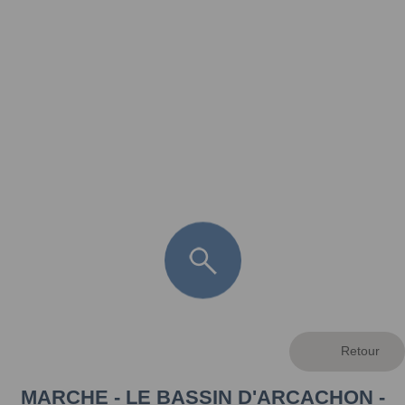
FR
LÈGE CAP-FERRET
ARÈS
ANDERNOS LES BAINS
ARCACHON
LA TESTE DE BUCH
GUJAN MESTRAS
MARCHE - LE BASSIN D'ARCACHON -