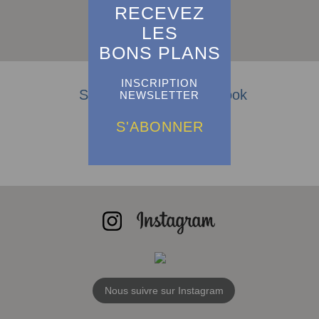
RECEVEZ
S'abonner
LES
BONS PLANS
INSCRIPTION
Suivez-nous sur Facebook
NEWSLETTER
S'ABONNER
Nous suivre sur Instagram