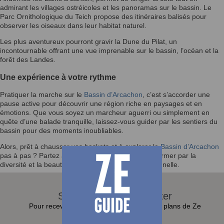
admirant les villages ostréicoles et les panoramas sur le bassin. Le
Parc Ornithologique du Teich propose des itinéraires balisés pour
observer les oiseaux dans leur habitat naturel.
Les plus aventureux pourront gravir la Dune du Pilat, un
incontournable offrant une vue imprenable sur le bassin, l’océan et la
forêt des Landes.
Une expérience à votre rythme
Pratiquer la marche sur le
Bassin d’Arcachon
, c’est s’accorder une
pause active pour découvrir une région riche en paysages et en
émotions. Que vous soyez un marcheur aguerri ou simplement en
quête d’une balade tranquille, laissez-vous guider par les sentiers du
bassin pour des moments inoubliables.
Alors, prêt à chausser vos baskets et à explorer le
Bassin d’Arcachon
pas à pas ? Partez à l’aventure et laissez-vous charmer par la
diversité et la beauté de cette destination exceptionnelle.
S'abonner à la Newsletter
Pour recevoir toutes les actualités et bons plans de Ze
Guide dans sa boite e-mail :