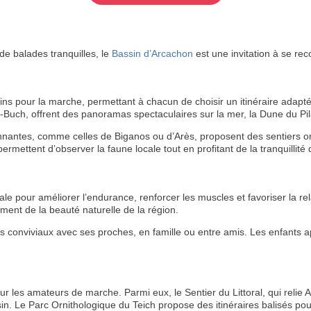
 balades tranquilles, le
Bassin d’Arcachon
est une invitation à se rec
s pour la marche, permettant à chacun de choisir un itinéraire adapt
uch, offrent des panoramas spectaculaires sur la mer, la Dune du Pilat
onnantes, comme celles de Biganos ou d’Arès, proposent des sentiers o
rmettent d’observer la faune locale tout en profitant de la tranquillité 
le pour améliorer l’endurance, renforcer les muscles et favoriser la rel
ment de la beauté naturelle de la région.
conviviaux avec ses proches, en famille ou entre amis. Les enfants appr
 les amateurs de marche. Parmi eux, le Sentier du Littoral, qui relie 
sin. Le Parc Ornithologique du Teich propose des itinéraires balisés pou