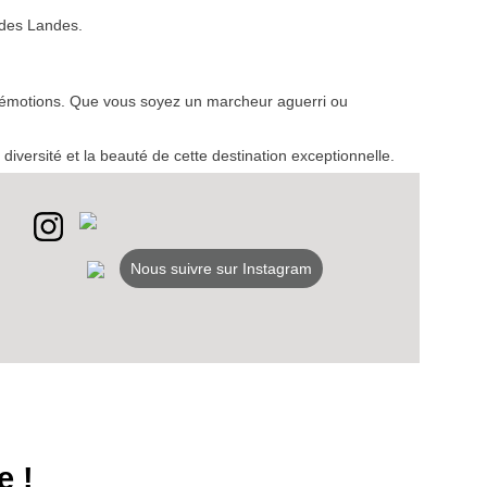
t des Landes.
VEZ
n émotions. Que vous soyez un marcheur aguerri ou
S
LANS
diversité et la beauté de cette destination exceptionnelle.
NEWSLETTER
NER
Nous suivre sur Instagram
e !