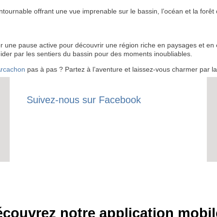
ntournable offrant une vue imprenable sur le bassin, l’océan et la forê
RECE
der une pause active pour découvrir une région riche en paysages et e
LE
ider par les sentiers du bassin pour des moments inoubliables.
BONS P
Arcachon
pas à pas ? Partez à l’aventure et laissez-vous charmer par la 
INSCRIPTION 
Suivez-nous sur Facebook
S'ABON
couvrez notre application mobil