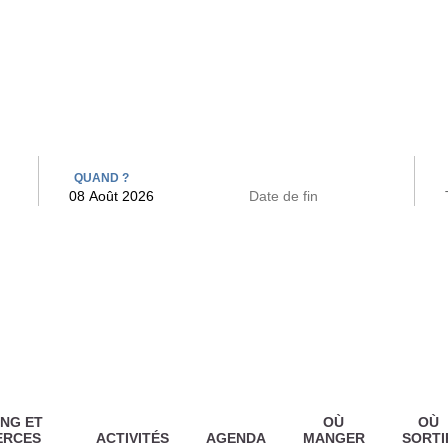
 BAINS
ARCAC
QUAND ?
NG ET
OÙ
OÙ
ERCES
ACTIVITÉS
AGENDA
MANGER
SORTI