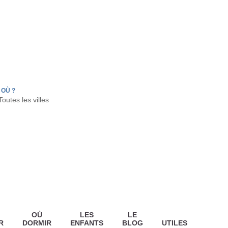
FR
HON
LA TESTE DE BUCH
GUJAN MESTRAS
OÙ ?
OÙ
LES
LE
R
DORMIR
ENFANTS
BLOG
UTILES