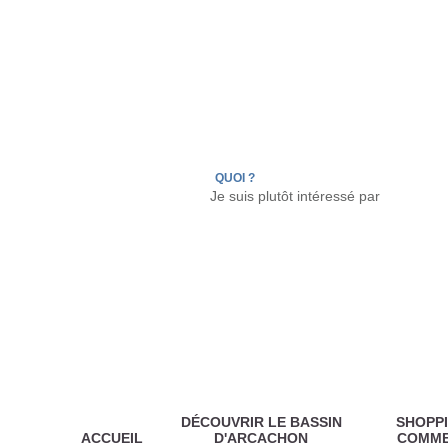
LÈGE CAP-FERRET
ARÈS
ANDERNOS LES
QUOI ?
DÉCOUVRIR LE BASSIN
SHOPPI
ACCUEIL
D'ARCACHON
COMM