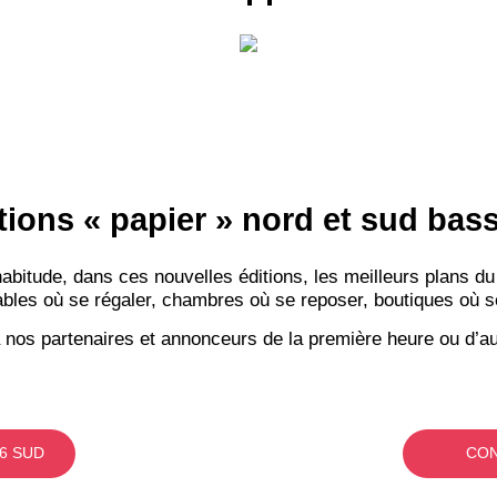
RECE
LE
tions « papier » nord et sud ba
BONS P
itude, dans ces nouvelles éditions, les meilleurs plans du
INSCRIPTION 
bles où se régaler, chambres où se reposer, boutiques où se f
 nos partenaires et annonceurs de la première heure ou d’au
S'ABON
6 SUD
CON