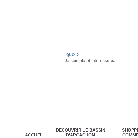
LÈGE CAP-FERRET
ARÈS
ANDERNOS LES
QUOI ?
DÉCOUVRIR LE BASSIN
SHOPPI
ACCUEIL
D'ARCACHON
COMM