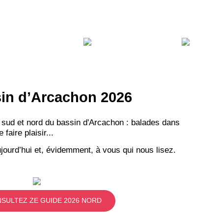
VEZ
S
ssin d’Arcachon 2026
LANS
 sud et nord du bassin d'Arcachon : balades dans
NEWSLETTER
aire plaisir...
jourd’hui et, évidemment, à vous qui nous lisez.
NER
SULTEZ ZE GUIDE 2026 NORD