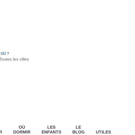
FR
HON
LA TESTE DE BUCH
GUJAN MESTRAS
OÙ ?
OÙ
LES
LE
R
DORMIR
ENFANTS
BLOG
UTILES