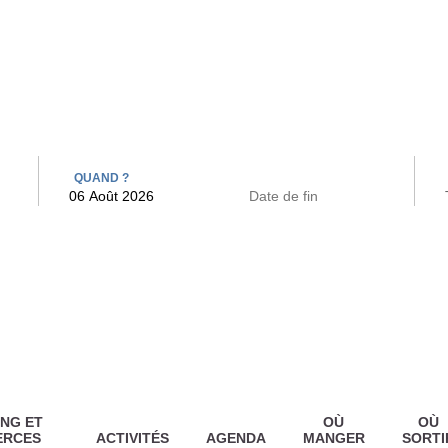
 BAINS
ARCAC
QUAND ?
NG ET
OÙ
OÙ
ERCES
ACTIVITÉS
AGENDA
MANGER
SORTI