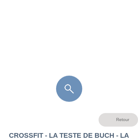
FR
LÈGE CAP-FERRET
ARÈS
ANDERNOS LES BAINS
ARCACHON
LA TESTE DE BUCH
GUJAN MESTRAS
CROSSFIT - LA TESTE DE BUCH - LA