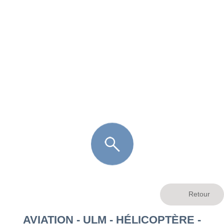
FR
LÈGE CAP-FERRET
ARÈS
ANDERNOS LES BAINS
ARCACHON
LA TESTE DE BUCH
GUJAN MESTRAS
AVIATION - ULM - HÉLICOPTÈRE -