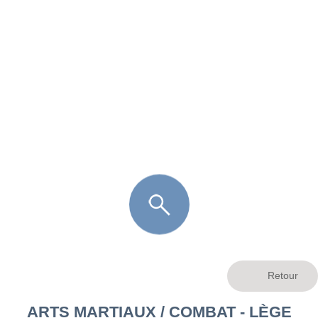
FR
LÈGE CAP-FERRET
ARÈS
ANDERNOS LES BAINS
ARCACHON
LA TESTE DE BUCH
GUJAN MESTRAS
ARTS MARTIAUX / COMBAT - LÈGE