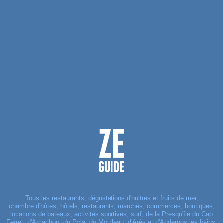
Tous les restaurants, dégustations d'huitres et fruits de mer,
chambre d'hôtes, hôtels, restaurants, marchés, commerces, boutiques,
locations de bateaux, activités sportives, surf, de la Presqu'île du Cap
Ferret, d'Arcachon, du Pyla, du Moulleau, d'Arès et d'Andernos les bains.