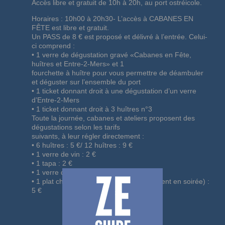
Accès libre et gratuit de 10h à 20h,
au port ostréicole.
Horaires : 10h00 à 20h30- L’accès à CABANES EN
FÊTE est libre et gratuit.
Un PASS de 8 € est proposé et délivré à l’entrée. Celui-
ci comprend :
• 1 verre de dégustation gravé «Cabanes en Fête,
huîtres et Entre-2-Mers» et 1
fourchette à huître pour vous permettre de déambuler
et déguster sur l’ensemble du port
• 1 ticket donnant droit à une dégustation d’un verre
d’Entre-2-Mers
• 1 ticket donnant droit à 3 huîtres n°3
Toute la journée, cabanes et ateliers proposent des
dégustations selon les tarifs
suivants, à leur régler directement :
• 6 huîtres : 5 €/ 12 huîtres : 9 €
• 1 verre de vin : 2 €
• 1 tapa : 2 €
• 1 verre de boisson non alcoolisée : 1 €
• 1 plat chaud servi en assiette (uniquement en soirée) :
5 €