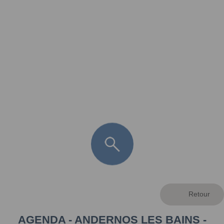
FR
LÈGE CAP-FERRET
ARÈS
ANDERNOS LES BAINS
ARCACHON
LA TESTE DE BUCH
GUJAN MESTRAS
AGENDA - ANDERNOS LES BAINS -