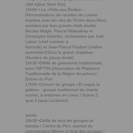
côté église Saint Eloi)
15h00 • La «Piste aux Étoiles» -
Démonstrations de recettes de cuisine
mariées avec les vins de l'Entre-deux-Mers
animées par less grands chefs étoilés
Nicolas Magie, Pascal Nibaudeau et
Christophe Girardot, orchestrées par Joël
Latour (chef cuisinier à
domicile) et Jean-Pascal Paubert (maître
sommelier)/Sous le grand chapiteau
(Nombre de places limité)
16h30 •Défilé de gréements traditionnels,
avec l’APTRA (Association de Plaisance
Traditionnelle de la Région Arcachon) /
Entrée du Port
17h00 •Concert du groupe «Et vogue la
galère» : groupe traditionnel de chants
marins, à entonner en coeur / Scène 2,
quai 3 (quai Lucasson)
soirée
18h30 •Défilé de tous les groupes et
bandas / Centre du Port, avenue du
commandant Allègre et final des groupes /